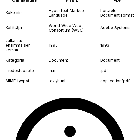
Ominaisuus
HTML
PDF
HyperText Markup
Portable
Koko nimi
Language
Document Format
World Wide Web
Kehittäjä
Adobe Systems
Consortium (W3C)
Julkaistu
ensimmäisen
1993
1993
kerran
Kategoria
Document
Document
Tiedostopääte
.html
.pdf
MIME-tyyppi
text/html
application/pdf