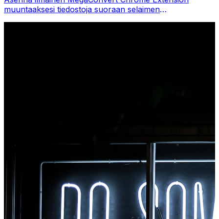
muuntaaksesi tiedostoja suoraan selaimen
työkalupalkista. Napsauta hiiren kakkospainikkeella mitä
tahansa tiedostoa muuntaaksesi ja käytä kaikkia
työkaluja välittömästi Chromesta.