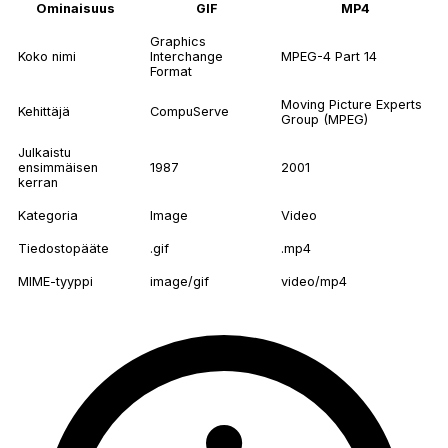
Ominaisuus
GIF
MP4
Graphics
Koko nimi
Interchange
MPEG-4 Part 14
Format
Moving Picture Experts
Kehittäjä
CompuServe
Group (MPEG)
Julkaistu
ensimmäisen
1987
2001
kerran
Kategoria
Image
Video
Tiedostopääte
.gif
.mp4
MIME-tyyppi
image/gif
video/mp4