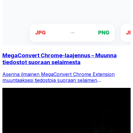
MegaConvert Chrome-laajennus – Muunna
tiedostot suoraan selaimesta
Asenna ilmainen MegaConvert Chrome Extension
muuntaaksesi tiedostoja suoraan selaimen
työkalupalkista. Napsauta hiiren kakkospainikkeella mitä
tahansa tiedostoa muuntaaksesi ja käytä kaikkia
työkaluja välittömästi Chromesta.