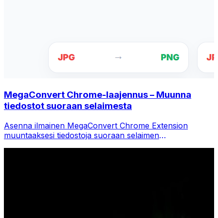
MegaConvert Chrome-laajennus – Muunna
tiedostot suoraan selaimesta
Asenna ilmainen MegaConvert Chrome Extension
muuntaaksesi tiedostoja suoraan selaimen
työkalupalkista. Napsauta hiiren kakkospainikkeella mitä
tahansa tiedostoa muuntaaksesi ja käytä kaikkia
työkaluja välittömästi Chromesta.