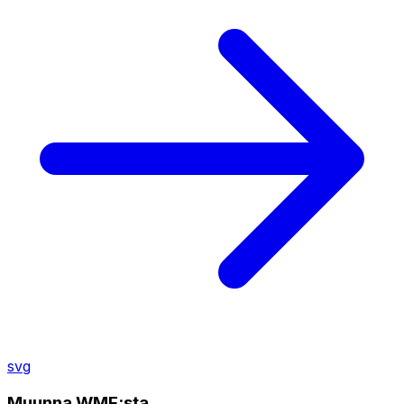
svg
Muunna WMF:sta