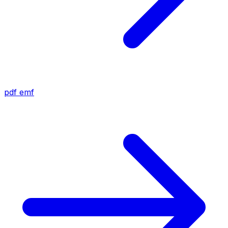
pdf
emf