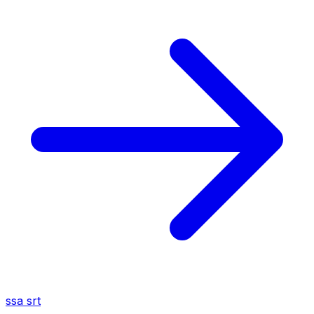
ssa
srt