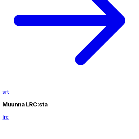
srt
Muunna LRC:sta
lrc