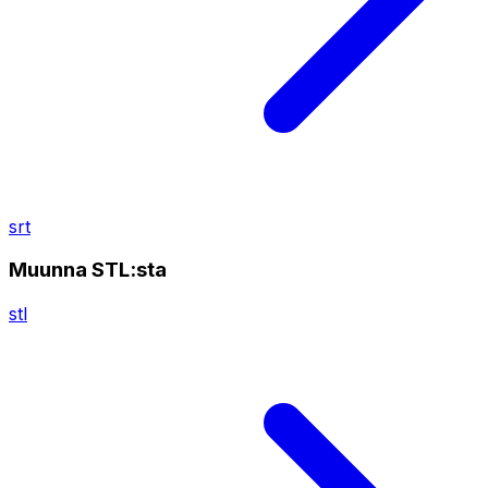
srt
Muunna STL:sta
stl