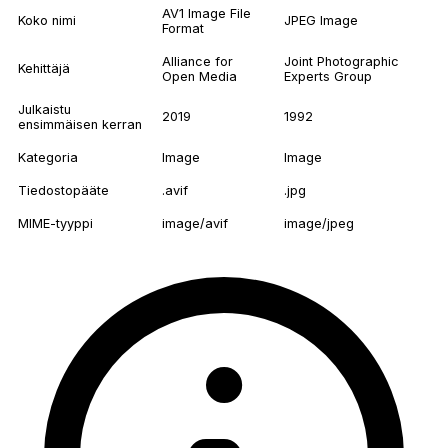
AV1 Image File
Koko nimi
JPEG Image
Format
Alliance for
Joint Photographic
Kehittäjä
Open Media
Experts Group
Julkaistu
2019
1992
ensimmäisen kerran
Kategoria
Image
Image
Tiedostopääte
.avif
.jpg
MIME-tyyppi
image/avif
image/jpeg