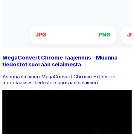
MegaConvert Chrome-laajennus – Muunna
tiedostot suoraan selaimesta
Asenna ilmainen MegaConvert Chrome Extension
muuntaaksesi tiedostoja suoraan selaimen
työkalupalkista. Napsauta hiiren kakkospainikkeella mitä
tahansa tiedostoa muuntaaksesi ja käytä kaikkia
työkaluja välittömästi Chromesta.