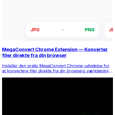
MegaConvert Chrome Extension — Konverter
filer direkte fra din browser
Installer den gratis MegaConvert Chrome-udvidelse for
at konvertere filer direkte fra din browsers værktøjslinje.
Højreklik på en fil for at konvertere, få adgang til alle
værktøjer med det samme fra Chrome.