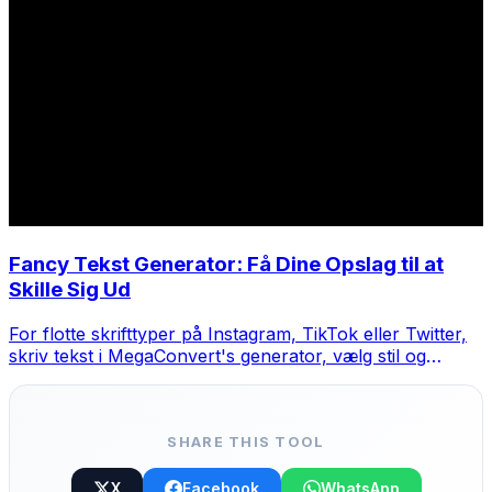
Fancy Tekst Generator: Få Dine Opslag til at
Skille Sig Ud
For flotte skrifttyper på Instagram, TikTok eller Twitter,
skriv tekst i MegaConvert's generator, vælg stil og
kopier-indsæt.
SHARE THIS TOOL
X
Facebook
WhatsApp