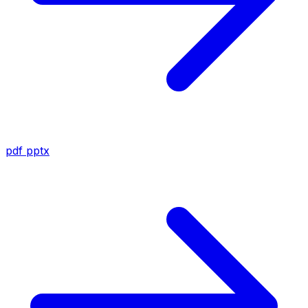
pdf
pptx