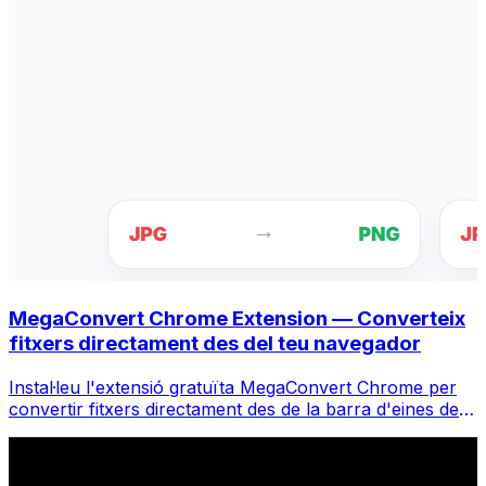
MegaConvert Chrome Extension — Converteix
fitxers directament des del teu navegador
Instal·leu l'extensió gratuïta MegaConvert Chrome per
convertir fitxers directament des de la barra d'eines del
vostre navegador. Feu clic amb el botó dret a qualsevol
fitxer per convertir, accediu a totes les eines a l'instant
des de Chrome.