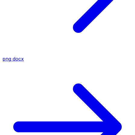
png
docx