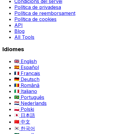
Condicions del servei
Política de privadesa
Política de reemborsament
Política de cookies
API
Blog
All Tools
Idiomes
English
Español
Français
Deutsch
Română
Italiano
Português
Nederlands
Polski
日本語
中文
한국어