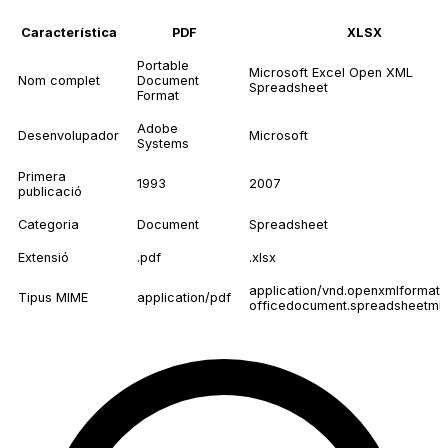
Característica
PDF
XLSX
Portable
Microsoft Excel Open XML
Nom complet
Document
Spreadsheet
Format
Adobe
Desenvolupador
Microsoft
Systems
Primera
1993
2007
publicació
Categoria
Document
Spreadsheet
Extensió
.pdf
.xlsx
application/vnd.openxmlformats
Tipus MIME
application/pdf
officedocument.spreadsheetml.