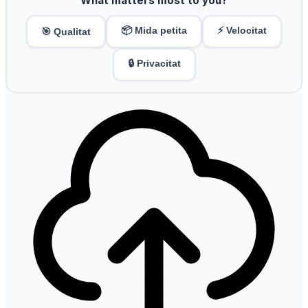
What matters most to you?
📦 Mida petita
⚡ Velocitat
🎯 Qualitat
🔒 Privacitat