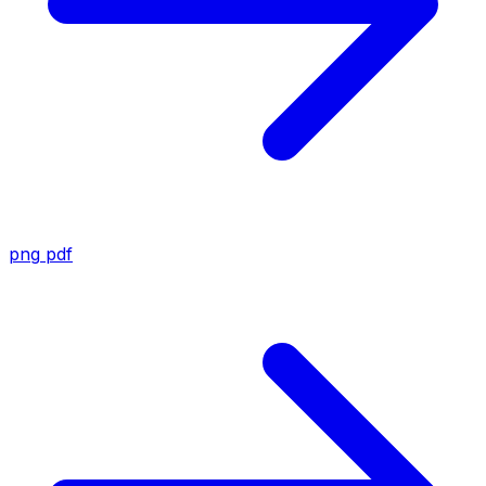
png
pdf