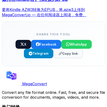
要将Kindle AZW3转换为EPUB，将.azw3上传到
MegaConvert.io — 在任何阅读器上阅读，免费。
SHARE THIS TOOL
X
Facebook
WhatsApp
Telegram
Copy link
MegaConvert
Convert any file format online. Fast, free, and secure file
conversion for documents, images, videos, and more.