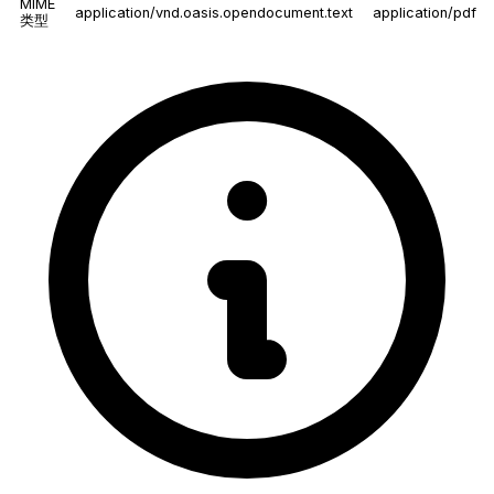
MIME
application/vnd.oasis.opendocument.text
application/pdf
类型