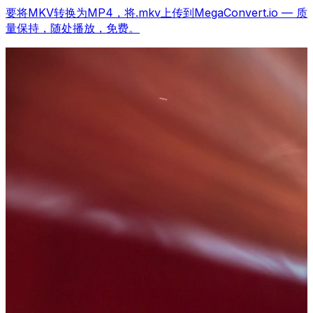
要将MKV转换为MP4，将.mkv上传到MegaConvert.io — 质
量保持，随处播放，免费。