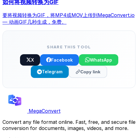
如何将视频转换为GIF
要将视频转换为GIF，将MP4或MOV上传到MegaConvert.io
— 动画GIF几秒生成，免费。
SHARE THIS TOOL
X
Facebook
WhatsApp
Telegram
Copy link
MegaConvert
Convert any file format online. Fast, free, and secure file
conversion for documents, images, videos, and more.