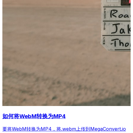
如何将WebM转换为MP4
要将WebM转换为MP4，将.webm上传到MegaConvert.io