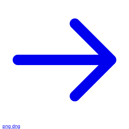
png
dng