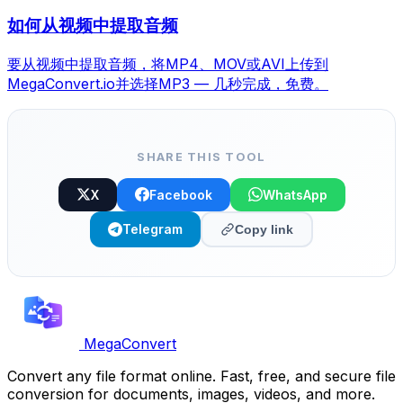
如何从视频中提取音频
要从视频中提取音频，将MP4、MOV或AVI上传到
MegaConvert.io并选择MP3 — 几秒完成，免费。
SHARE THIS TOOL
X
Facebook
WhatsApp
Telegram
Copy link
MegaConvert
Convert any file format online. Fast, free, and secure file
conversion for documents, images, videos, and more.