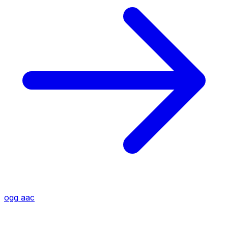
ogg
aac