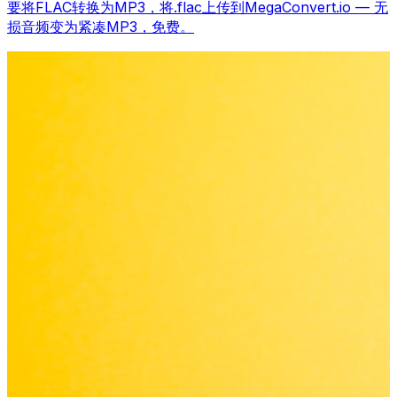
要将FLAC转换为MP3，将.flac上传到MegaConvert.io — 无
损音频变为紧凑MP3，免费。