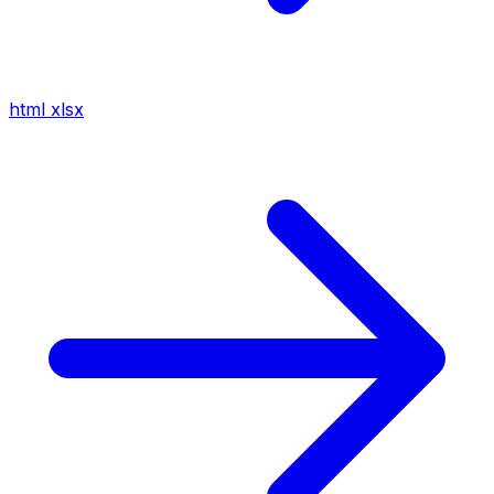
html
xlsx