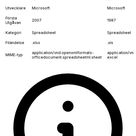
Utvecklare
Microsoft
Microsoft
Första
2007
1987
Utgåvan
Kategori
Spreadsheet
Spreadsheet
Filändelse
.xlsx
.xls
application/vnd.openxmlformats-
application/vn
MIME-typ
officedocument.spreadsheetml.sheet
excel