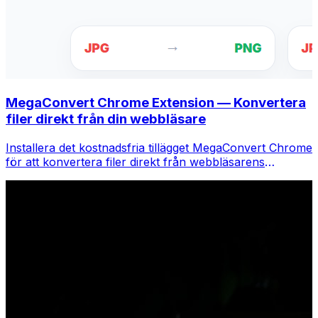
MegaConvert Chrome Extension — Konvertera
filer direkt från din webbläsare
Installera det kostnadsfria tillägget MegaConvert Chrome
för att konvertera filer direkt från webbläsarens
verktygsfält. Högerklicka på valfri fil för att konvertera,
få tillgång till alla verktyg direkt från Chrome.