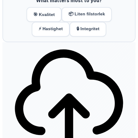
What matters most to you?
📦 Liten filstorlek
🎯 Kvalitet
⚡ Hastighet
🔒 Integritet