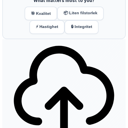
What matters most to you?
📦 Liten filstorlek
🎯 Kvalitet
⚡ Hastighet
🔒 Integritet