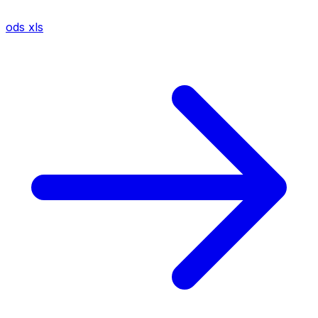
ods
xls