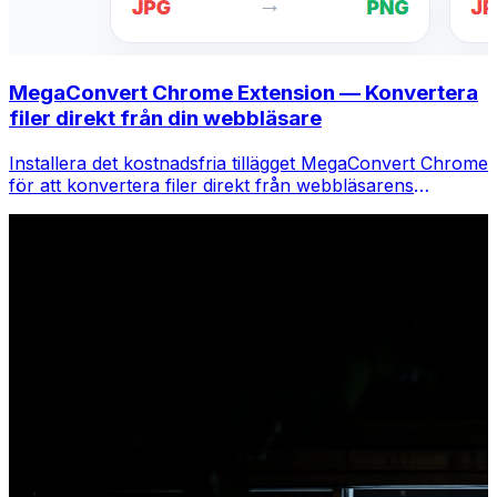
MegaConvert Chrome Extension — Konvertera
filer direkt från din webbläsare
Installera det kostnadsfria tillägget MegaConvert Chrome
för att konvertera filer direkt från webbläsarens
verktygsfält. Högerklicka på valfri fil för att konvertera,
få tillgång till alla verktyg direkt från Chrome.