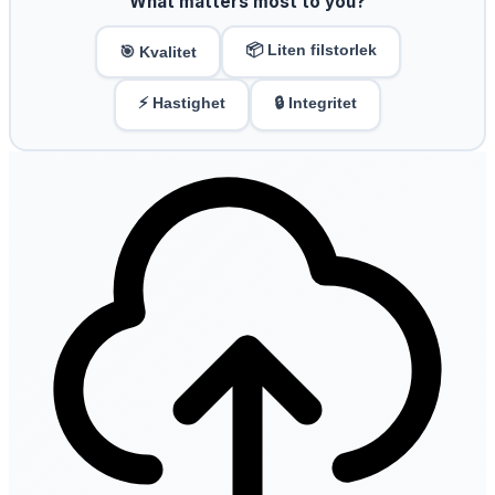
What matters most to you?
📦 Liten filstorlek
🎯 Kvalitet
⚡ Hastighet
🔒 Integritet