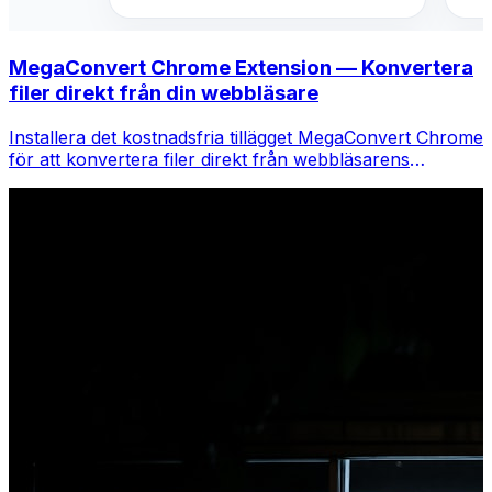
MegaConvert Chrome Extension — Konvertera
filer direkt från din webbläsare
Installera det kostnadsfria tillägget MegaConvert Chrome
för att konvertera filer direkt från webbläsarens
verktygsfält. Högerklicka på valfri fil för att konvertera,
få tillgång till alla verktyg direkt från Chrome.