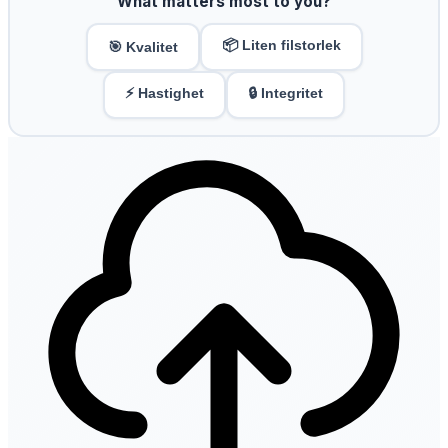
What matters most to you?
📦 Liten filstorlek
🎯 Kvalitet
⚡ Hastighet
🔒 Integritet