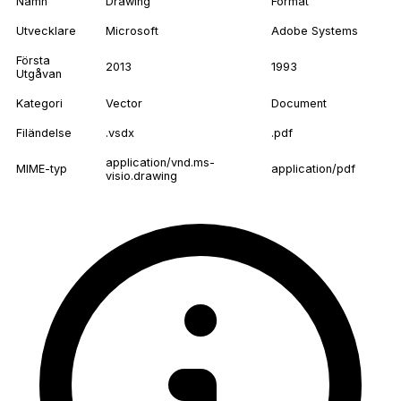
Namn
Drawing
Format
Utvecklare
Microsoft
Adobe Systems
Första
2013
1993
Utgåvan
Kategori
Vector
Document
Filändelse
.vsdx
.pdf
application/vnd.ms-
MIME-typ
application/pdf
visio.drawing