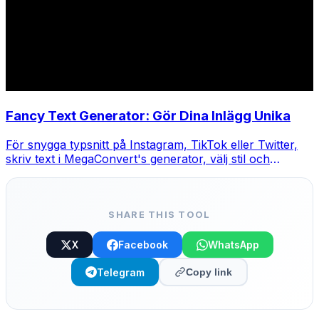
Fancy Text Generator: Gör Dina Inlägg Unika
För snygga typsnitt på Instagram, TikTok eller Twitter,
skriv text i MegaConvert's generator, välj stil och
kopiera-klistra.
SHARE THIS TOOL
X
Facebook
WhatsApp
Telegram
Copy link