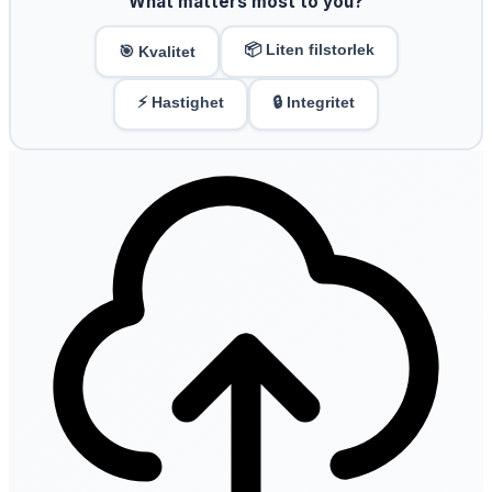
What matters most to you?
📦 Liten filstorlek
🎯 Kvalitet
⚡ Hastighet
🔒 Integritet