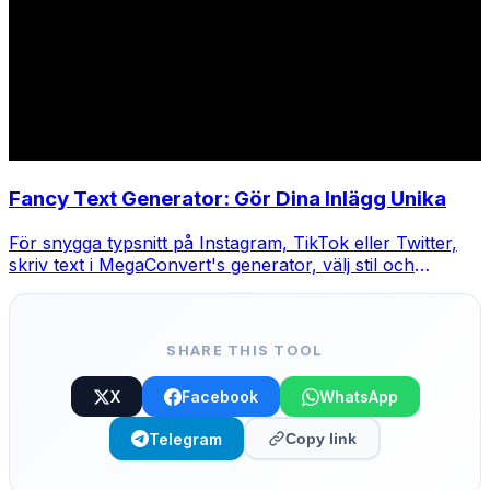
Fancy Text Generator: Gör Dina Inlägg Unika
För snygga typsnitt på Instagram, TikTok eller Twitter,
skriv text i MegaConvert's generator, välj stil och
kopiera-klistra.
SHARE THIS TOOL
X
Facebook
WhatsApp
Telegram
Copy link