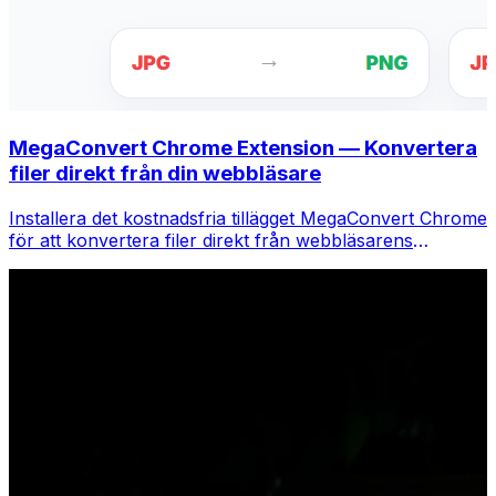
MegaConvert Chrome Extension — Konvertera
filer direkt från din webbläsare
Installera det kostnadsfria tillägget MegaConvert Chrome
för att konvertera filer direkt från webbläsarens
verktygsfält. Högerklicka på valfri fil för att konvertera,
få tillgång till alla verktyg direkt från Chrome.