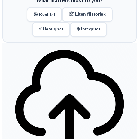
What matters most to you?
📦 Liten filstorlek
🎯 Kvalitet
⚡ Hastighet
🔒 Integritet