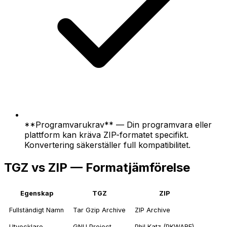
**Programvarukrav** — Din programvara eller
plattform kan kräva ZIP-formatet specifikt.
Konvertering säkerställer full kompatibilitet.
TGZ vs ZIP — Formatjämförelse
Egenskap
TGZ
ZIP
Fullständigt Namn
Tar Gzip Archive
ZIP Archive
Utvecklare
GNU Project
Phil Katz (PKWARE)