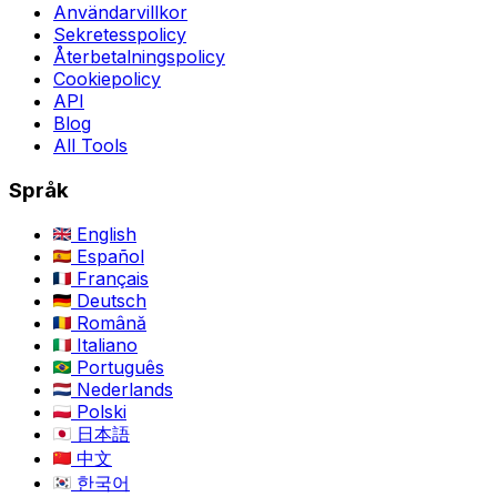
Användarvillkor
Sekretesspolicy
Återbetalningspolicy
Cookiepolicy
API
Blog
All Tools
Språk
English
Español
Français
Deutsch
Română
Italiano
Português
Nederlands
Polski
日本語
中文
한국어