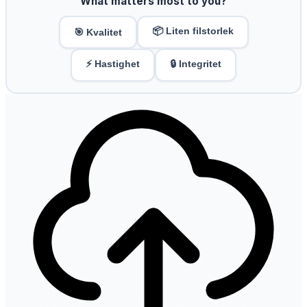
What matters most to you?
📦 Liten filstorlek
🎯 Kvalitet
⚡ Hastighet
🔒 Integritet