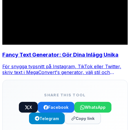
Fancy Text Generator: Gör Dina Inlägg Unika
För snygga typsnitt på Instagram, TikTok eller Twitter,
skriv text i MegaConvert's generator, välj stil och
kopiera-klistra.
SHARE THIS TOOL
X
Facebook
WhatsApp
Telegram
Copy link