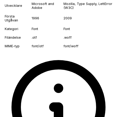
Microsoft and
Mozilla, Type Supply, LettError
Utvecklare
Adobe
(W3C)
Första
1996
2009
Utgåvan
Kategori
Font
Font
Filändelse
.otf
.woff
MIME-typ
font/otf
font/woff