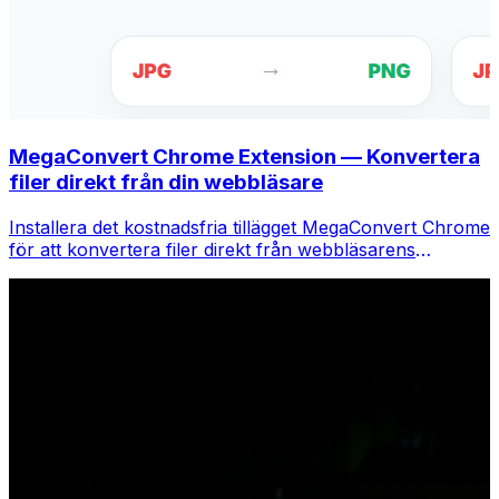
MegaConvert Chrome Extension — Konvertera
filer direkt från din webbläsare
Installera det kostnadsfria tillägget MegaConvert Chrome
för att konvertera filer direkt från webbläsarens
verktygsfält. Högerklicka på valfri fil för att konvertera,
få tillgång till alla verktyg direkt från Chrome.