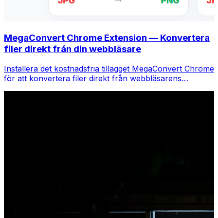
MegaConvert Chrome Extension — Konvertera
filer direkt från din webbläsare
Installera det kostnadsfria tillägget MegaConvert Chrome
för att konvertera filer direkt från webbläsarens
verktygsfält. Högerklicka på valfri fil för att konvertera,
få tillgång till alla verktyg direkt från Chrome.