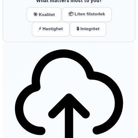
What matters most to you?
📦 Liten filstorlek
🎯 Kvalitet
⚡ Hastighet
🔒 Integritet