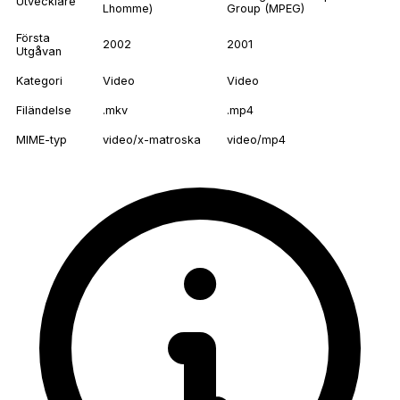
Utvecklare
Lhomme)
Group (MPEG)
Första
2002
2001
Utgåvan
Kategori
Video
Video
Filändelse
.mkv
.mp4
MIME-typ
video/x-matroska
video/mp4