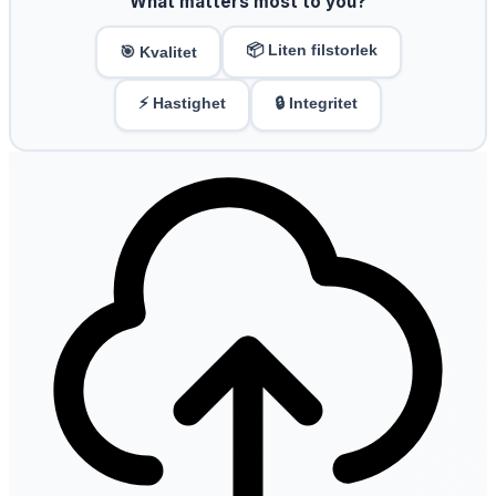
What matters most to you?
📦 Liten filstorlek
🎯 Kvalitet
⚡ Hastighet
🔒 Integritet