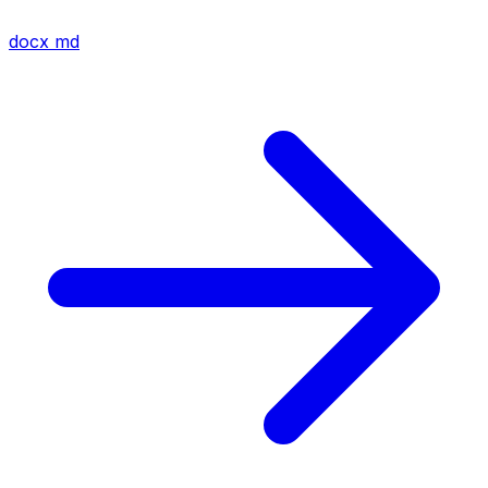
docx
md