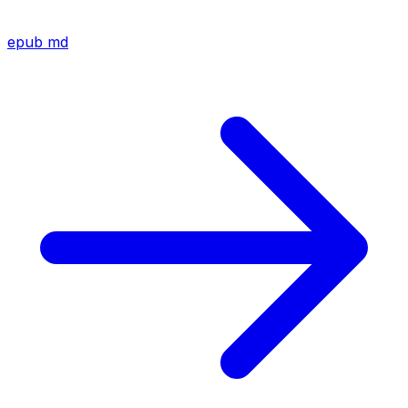
epub
md