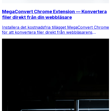
MegaConvert Chrome Extension — Konvertera
filer direkt från din webbläsare
Installera det kostnadsfria tillägget MegaConvert Chrome
för att konvertera filer direkt från webbläsarens
verktygsfält. Högerklicka på valfri fil för att konvertera,
få tillgång till alla verktyg direkt från Chrome.