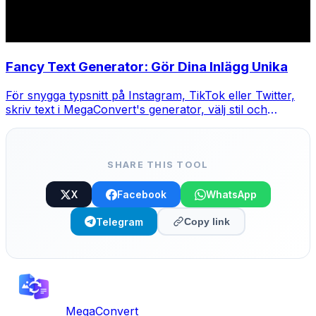
Fancy Text Generator: Gör Dina Inlägg Unika
För snygga typsnitt på Instagram, TikTok eller Twitter,
skriv text i MegaConvert's generator, välj stil och
kopiera-klistra.
SHARE THIS TOOL
X
Facebook
WhatsApp
Telegram
Copy link
MegaConvert