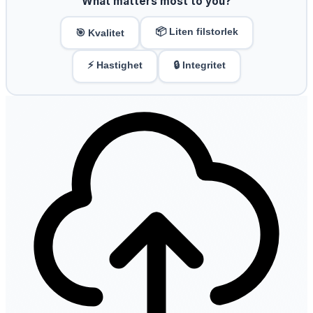
What matters most to you?
📦 Liten filstorlek
🎯 Kvalitet
⚡ Hastighet
🔒 Integritet