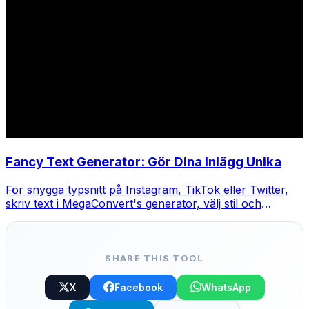
Fancy Text Generator: Gör Dina Inlägg Unika
För snygga typsnitt på Instagram, TikTok eller Twitter,
skriv text i MegaConvert's generator, välj stil och
kopiera-klistra.
SHARE THIS TOOL
X
Facebook
WhatsApp