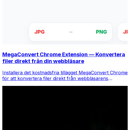
MegaConvert Chrome Extension — Konvertera
filer direkt från din webbläsare
Installera det kostnadsfria tillägget MegaConvert Chrome
för att konvertera filer direkt från webbläsarens
verktygsfält. Högerklicka på valfri fil för att konvertera,
få tillgång till alla verktyg direkt från Chrome.