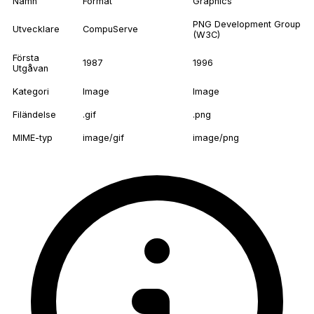
Namn
Format
Graphics
PNG Development Group
Utvecklare
CompuServe
(W3C)
Första
1987
1996
Utgåvan
Kategori
Image
Image
Filändelse
.gif
.png
MIME-typ
image/gif
image/png