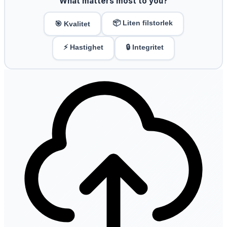
What matters most to you?
📦 Liten filstorlek
🎯 Kvalitet
⚡ Hastighet
🔒 Integritet