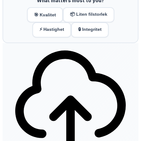
What matters most to you?
📦 Liten filstorlek
🎯 Kvalitet
⚡ Hastighet
🔒 Integritet