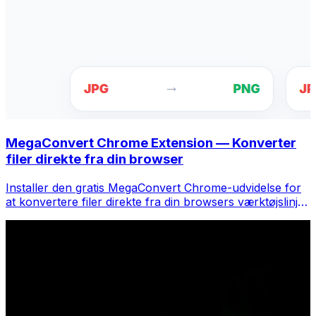
MegaConvert Chrome Extension — Konverter
filer direkte fra din browser
Installer den gratis MegaConvert Chrome-udvidelse for
at konvertere filer direkte fra din browsers værktøjslinje.
Højreklik på en fil for at konvertere, få adgang til alle
værktøjer med det samme fra Chrome.