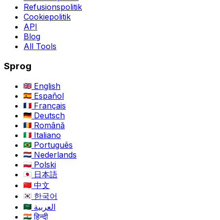
Refusionspolitik
Cookiepolitik
API
Blog
All Tools
Sprog
English
Español
Français
Deutsch
Română
Italiano
Português
Nederlands
Polski
日本語
中文
한국어
العربية
हिन्दी