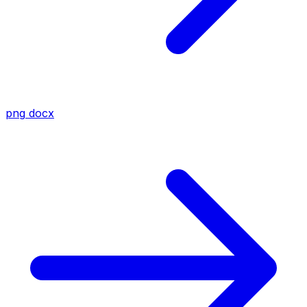
png
docx