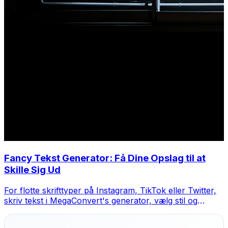
Fancy Tekst Generator: Få Dine Opslag til at
Skille Sig Ud
For flotte skrifttyper på Instagram, TikTok eller Twitter,
skriv tekst i MegaConvert's generator, vælg stil og
kopier-indsæt.