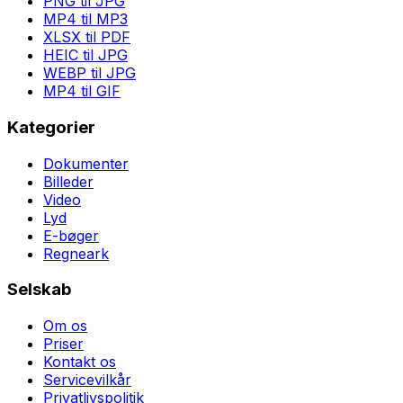
PNG til JPG
MP4 til MP3
XLSX til PDF
HEIC til JPG
WEBP til JPG
MP4 til GIF
Kategorier
Dokumenter
Billeder
Video
Lyd
E-bøger
Regneark
Selskab
Om os
Priser
Kontakt os
Servicevilkår
Privatlivspolitik