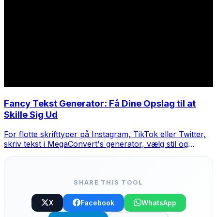
Fancy Tekst Generator: Få Dine Opslag til at
Skille Sig Ud
For flotte skrifttyper på Instagram, TikTok eller Twitter,
skriv tekst i MegaConvert's generator, vælg stil og
kopier-indsæt.
SHARE THIS TOOL
X
Facebook
WhatsApp