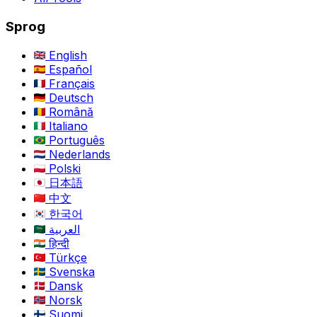
Sprog
English
Español
Français
Deutsch
Română
Italiano
Português
Nederlands
Polski
日本語
中文
한국어
العربية
हिन्दी
Türkçe
Svenska
Dansk
Norsk
Suomi