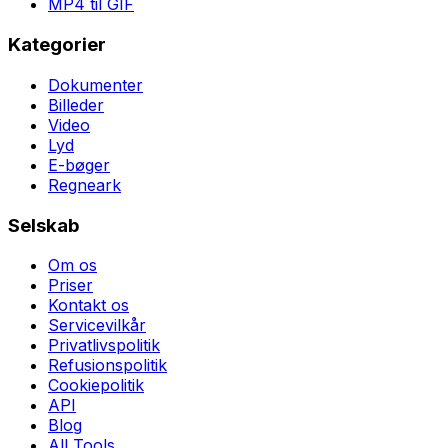
MP4 til GIF
Kategorier
Dokumenter
Billeder
Video
Lyd
E-bøger
Regneark
Selskab
Om os
Priser
Kontakt os
Servicevilkår
Privatlivspolitik
Refusionspolitik
Cookiepolitik
API
Blog
All Tools