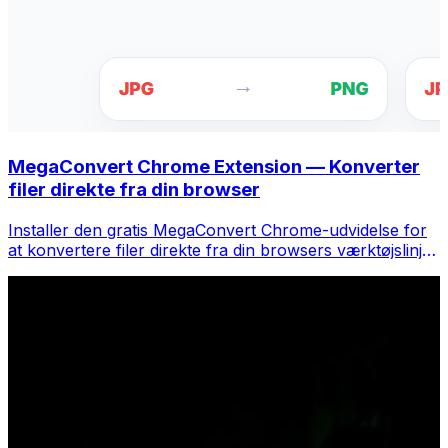
MegaConvert Chrome Extension — Konverter
filer direkte fra din browser
Installer den gratis MegaConvert Chrome-udvidelse for
at konvertere filer direkte fra din browsers værktøjslinje.
Højreklik på en fil for at konvertere, få adgang til alle
værktøjer med det samme fra Chrome.