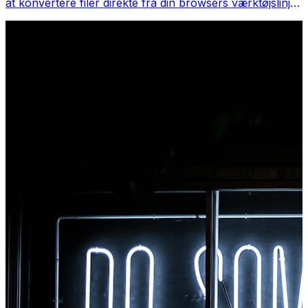
at konvertere filer direkte fra din browsers værktøjslinje.
Højreklik på en fil for at konvertere, få adgang til alle
værktøjer med det samme fra Chrome.