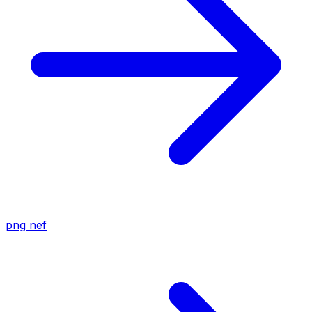
png
nef