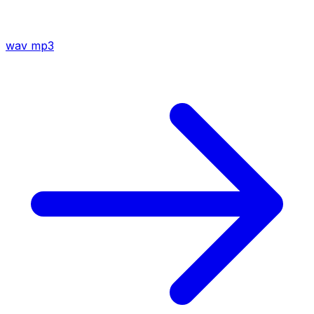
wav
mp3