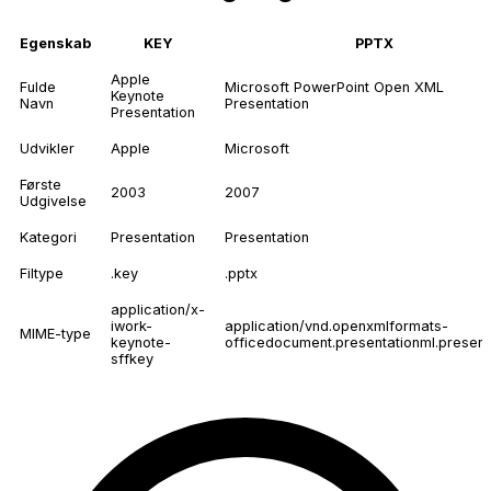
Egenskab
KEY
PPTX
Apple
Fulde
Microsoft PowerPoint Open XML
Keynote
Navn
Presentation
Presentation
Udvikler
Apple
Microsoft
Første
2003
2007
Udgivelse
Kategori
Presentation
Presentation
Filtype
.key
.pptx
application/x-
iwork-
application/vnd.openxmlformats-
MIME-type
keynote-
officedocument.presentationml.present
sffkey