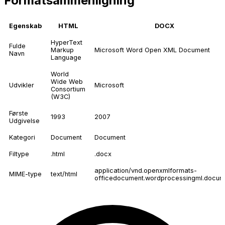
Formatsammenligning
Egenskab
HTML
DOCX
HyperText
Fulde
Markup
Microsoft Word Open XML Document
Navn
Language
World
Wide Web
Udvikler
Microsoft
Consortium
(W3C)
Første
1993
2007
Udgivelse
Kategori
Document
Document
Filtype
.html
.docx
application/vnd.openxmlformats-
MIME-type
text/html
officedocument.wordprocessingml.docum