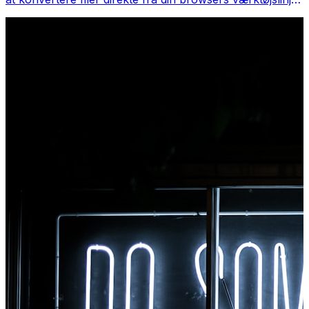
Højreklik på en fil for at konvertere, få adgang til alle
værktøjer med det samme fra Chrome.