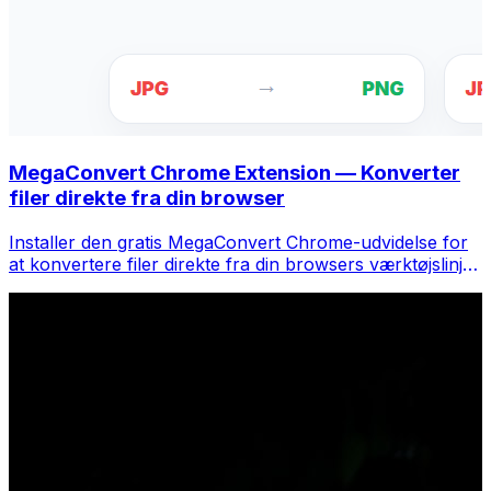
MegaConvert Chrome Extension — Konverter
filer direkte fra din browser
Installer den gratis MegaConvert Chrome-udvidelse for
at konvertere filer direkte fra din browsers værktøjslinje.
Højreklik på en fil for at konvertere, få adgang til alle
værktøjer med det samme fra Chrome.