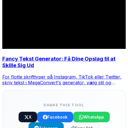
Fancy Tekst Generator: Få Dine Opslag til at
Skille Sig Ud
For flotte skrifttyper på Instagram, TikTok eller Twitter,
skriv tekst i MegaConvert's generator, vælg stil og
kopier-indsæt.
SHARE THIS TOOL
X
Facebook
WhatsApp