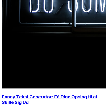
Fancy Tekst Generator: Få Dine Opslag til at
Skille Sig Ud