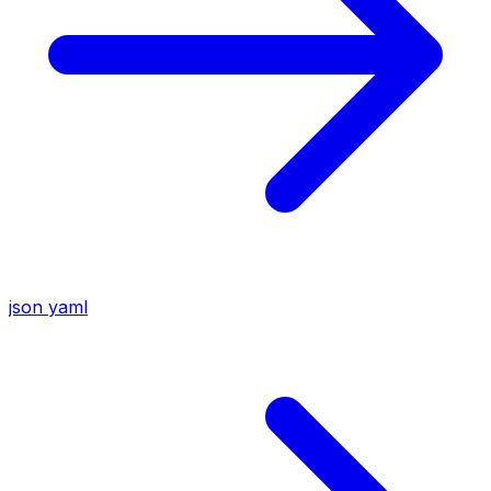
json
yaml