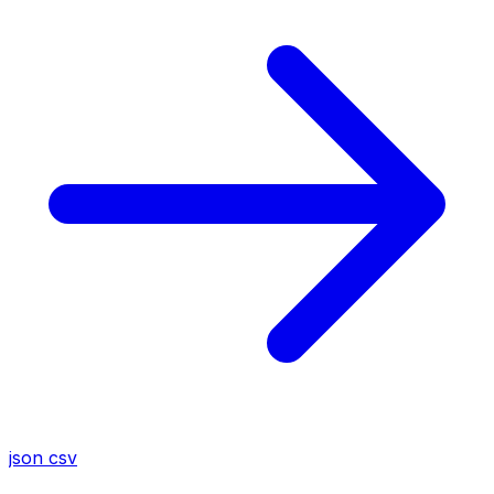
json
csv