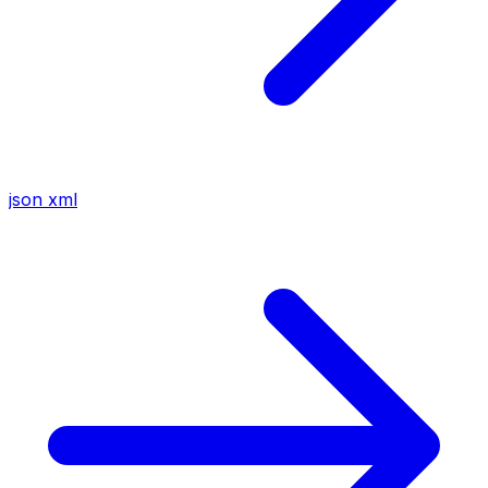
json
xml