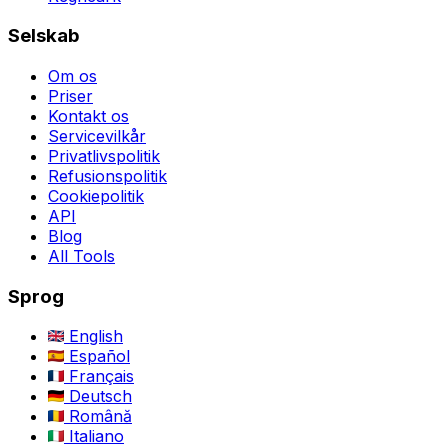
Selskab
Om os
Priser
Kontakt os
Servicevilkår
Privatlivspolitik
Refusionspolitik
Cookiepolitik
API
Blog
All Tools
Sprog
English
Español
Français
Deutsch
Română
Italiano