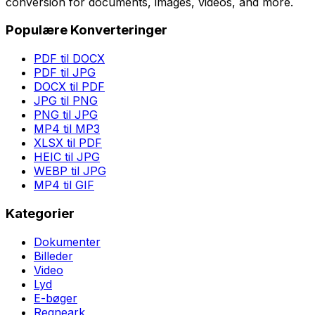
conversion for documents, images, videos, and more.
Populære Konverteringer
PDF til DOCX
PDF til JPG
DOCX til PDF
JPG til PNG
PNG til JPG
MP4 til MP3
XLSX til PDF
HEIC til JPG
WEBP til JPG
MP4 til GIF
Kategorier
Dokumenter
Billeder
Video
Lyd
E-bøger
Regneark