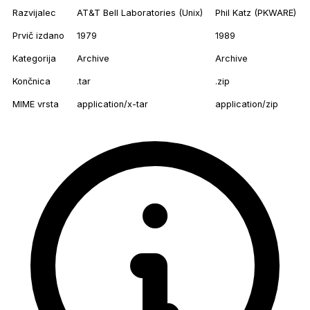
Razvijalec
AT&T Bell Laboratories (Unix)
Phil Katz (PKWARE)
Prvič izdano
1979
1989
Kategorija
Archive
Archive
Končnica
.tar
.zip
MIME vrsta
application/x-tar
application/zip