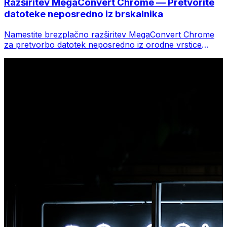
Razširitev MegaConvert Chrome — Pretvorite
datoteke neposredno iz brskalnika
Namestite brezplačno razširitev MegaConvert Chrome
za pretvorbo datotek neposredno iz orodne vrstice
brskalnika. Z desno miškino tipko kliknite katero koli
datoteko za pretvorbo, takoj dostopajte do vseh orodij iz
Chroma.