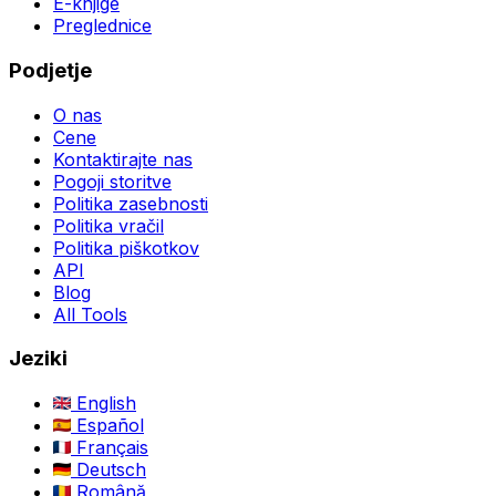
E-knjige
Preglednice
Podjetje
O nas
Cene
Kontaktirajte nas
Pogoji storitve
Politika zasebnosti
Politika vračil
Politika piškotkov
API
Blog
All Tools
Jeziki
English
Español
Français
Deutsch
Română