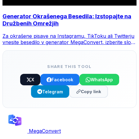
Generator Okrašenega Besedila: Izstopajte na
Družbenih Omrežjih
Za okrašene pisave na Instagramu, TikToku ali Twitterju
vnesite besedilo v generator MegaConvert, izberite slog
in kopirajte.
SHARE THIS TOOL
X
Facebook
WhatsApp
Telegram
Copy link
MegaConvert