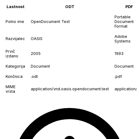
Lastnost
ODT
PDF
Portable
Polno ime
OpenDocument Text
Document
Format
Adobe
Razvijalec
OASIS
Systems
Prvič
2005
1993
izdano
Kategorija
Document
Document
Končnica
.odt
.pdf
MIME
application/vnd.oasis.opendocument.text
application/
vrsta