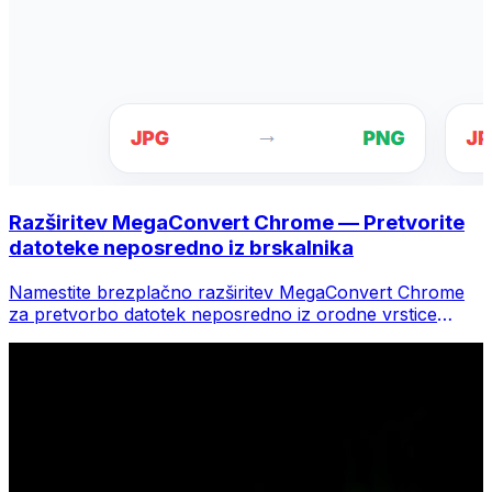
Razširitev MegaConvert Chrome — Pretvorite
datoteke neposredno iz brskalnika
Namestite brezplačno razširitev MegaConvert Chrome
za pretvorbo datotek neposredno iz orodne vrstice
brskalnika. Z desno miškino tipko kliknite katero koli
datoteko za pretvorbo, takoj dostopajte do vseh orodij iz
Chroma.