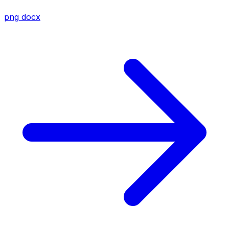
png
docx