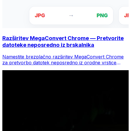
Razširitev MegaConvert Chrome — Pretvorite
datoteke neposredno iz brskalnika
Namestite brezplačno razširitev MegaConvert Chrome
za pretvorbo datotek neposredno iz orodne vrstice
brskalnika. Z desno miškino tipko kliknite katero koli
datoteko za pretvorbo, takoj dostopajte do vseh orodij iz
Chroma.