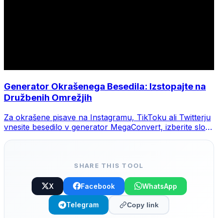
Generator Okrašenega Besedila: Izstopajte na
Družbenih Omrežjih
Za okrašene pisave na Instagramu, TikToku ali Twitterju
vnesite besedilo v generator MegaConvert, izberite slog
in kopirajte.
SHARE THIS TOOL
X
Facebook
WhatsApp
Telegram
Copy link