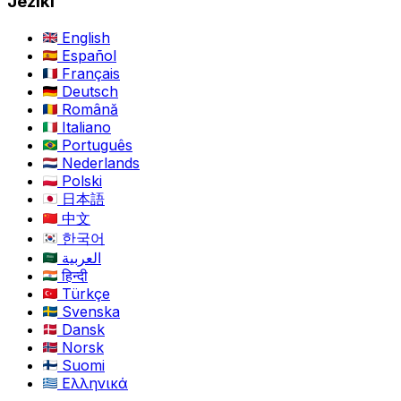
Jeziki
English
Español
Français
Deutsch
Română
Italiano
Português
Nederlands
Polski
日本語
中文
한국어
العربية
हिन्दी
Türkçe
Svenska
Dansk
Norsk
Suomi
Ελληνικά