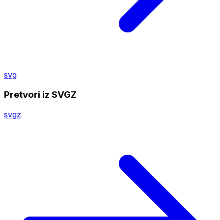
svg
Pretvori iz SVGZ
svgz