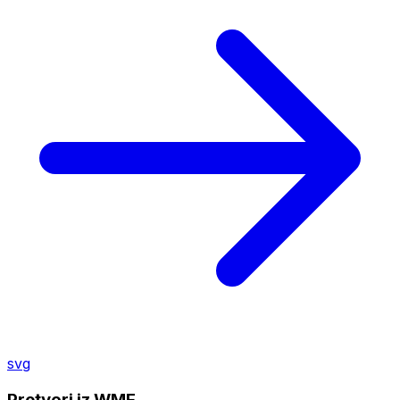
svg
Pretvori iz WMF