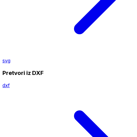
svg
Pretvori iz DXF
dxf