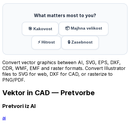
What matters most to you?
📦 Majhna velikost
🎯 Kakovost
⚡ Hitrost
🔒 Zasebnost
Convert vector graphics between AI, SVG, EPS, DXF,
CDR, WMF, EMF and raster formats. Convert Illustrator
files to SVG for web, DXF for CAD, or rasterize to
PNG/PDF.
Vektor in CAD — Pretvorbe
Pretvori iz AI
ai