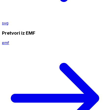
svg
Pretvori iz EMF
emf