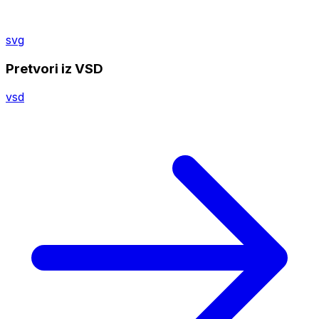
svg
Pretvori iz VSD
vsd