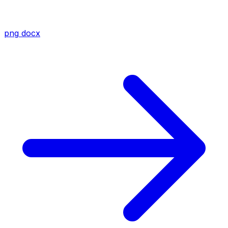
png
docx