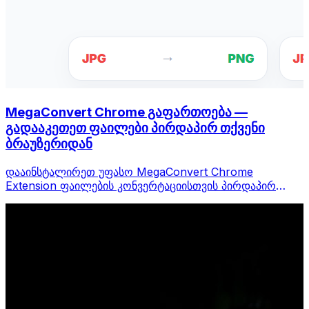
MegaConvert Chrome გაფართოება —
გადააკეთეთ ფაილები პირდაპირ თქვენი
ბრაუზერიდან
დააინსტალირეთ უფასო MegaConvert Chrome
Extension ფაილების კონვერტაციისთვის პირდაპირ
თქვენი ბრაუზერის ხელსაწყოთა ზოლიდან. დააწკაპუნეთ
მაუსის მარჯვენა ღილაკით ნებისმიერ ფაილზე
კონვერტაციისთვის, მყისიერად შედით ყველა
ინსტრუმენტზე Chrome-დან.