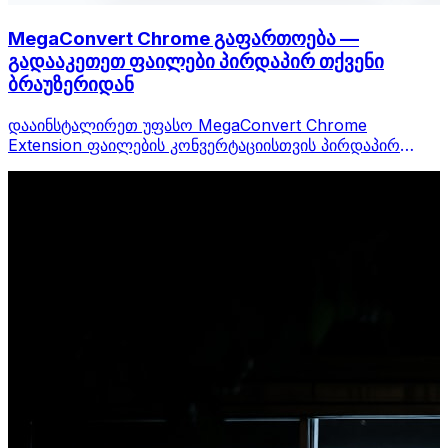
MegaConvert Chrome გაფართოება —
გადააკეთეთ ფაილები პირდაპირ თქვენი
ბრაუზერიდან
დააინსტალირეთ უფასო MegaConvert Chrome
Extension ფაილების კონვერტაციისთვის პირდაპირ
თქვენი ბრაუზერის ხელსაწყოთა ზოლიდან. დააწკაპუნეთ
მაუსის მარჯვენა ღილაკით ნებისმიერ ფაილზე
კონვერტაციისთვის, მყისიერად შედით ყველა
ინსტრუმენტზე Chrome-დან.