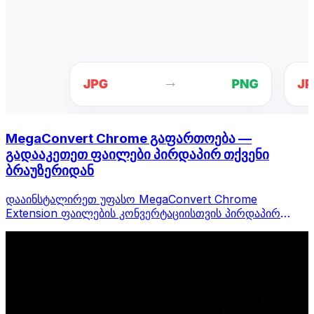
MegaConvert Chrome გაფართოება —
გადააკეთეთ ფაილები პირდაპირ თქვენი
ბრაუზერიდან
დააინსტალირეთ უფასო MegaConvert Chrome
Extension ფაილების კონვერტაციისთვის პირდაპირ
თქვენი ბრაუზერის ხელსაწყოთა ზოლიდან. დააწკაპუნეთ
მაუსის მარჯვენა ღილაკით ნებისმიერ ფაილზე
კონვერტაციისთვის, მყისიერად შედით ყველა
ინსტრუმენტზე Chrome-დან.