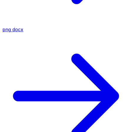
png
docx