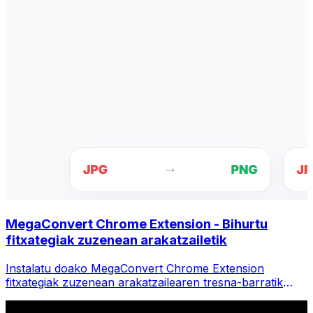
MegaConvert Chrome Extension - Bihurtu
fitxategiak zuzenean arakatzailetik
Instalatu doako MegaConvert Chrome Extension
fitxategiak zuzenean arakatzailearen tresna-barratik
bihurtzeko. Egin klik eskuineko botoiaz edozein fitxategi
bihurtzeko, sartu tresna guztiak berehala Chrome-tik.