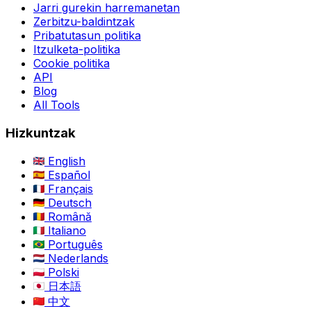
Jarri gurekin harremanetan
Zerbitzu-baldintzak
Pribatutasun politika
Itzulketa-politika
Cookie politika
API
Blog
All Tools
Hizkuntzak
English
Español
Français
Deutsch
Română
Italiano
Português
Nederlands
Polski
日本語
中文