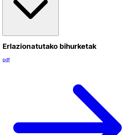
Erlazionatutako bihurketak
pdf