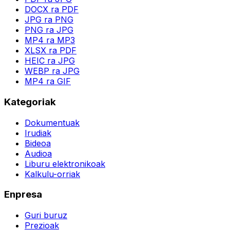
DOCX ra PDF
JPG ra PNG
PNG ra JPG
MP4 ra MP3
XLSX ra PDF
HEIC ra JPG
WEBP ra JPG
MP4 ra GIF
Kategoriak
Dokumentuak
Irudiak
Bideoa
Audioa
Liburu elektronikoak
Kalkulu-orriak
Enpresa
Guri buruz
Prezioak