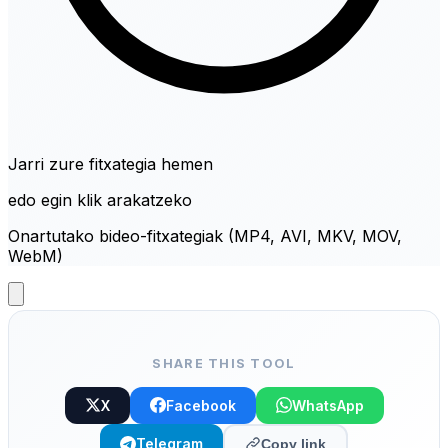
Jarri zure fitxategia hemen
edo egin klik arakatzeko
Onartutako bideo-fitxategiak (MP4, AVI, MKV, MOV,
WebM)
SHARE THIS TOOL
X
Facebook
WhatsApp
Telegram
Copy link