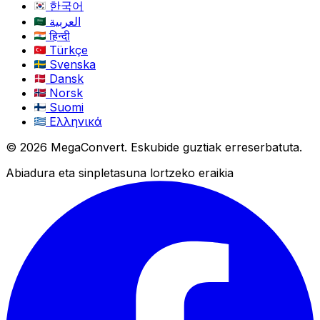
한국어
العربية
हिन्दी
Türkçe
Svenska
Dansk
Norsk
Suomi
Ελληνικά
© 2026 MegaConvert. Eskubide guztiak erreserbatuta.
Abiadura eta sinpletasuna lortzeko eraikia