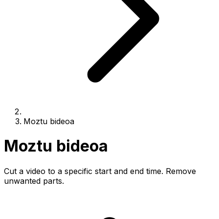
Moztu bideoa
Moztu bideoa
Cut a video to a specific start and end time. Remove
unwanted parts.