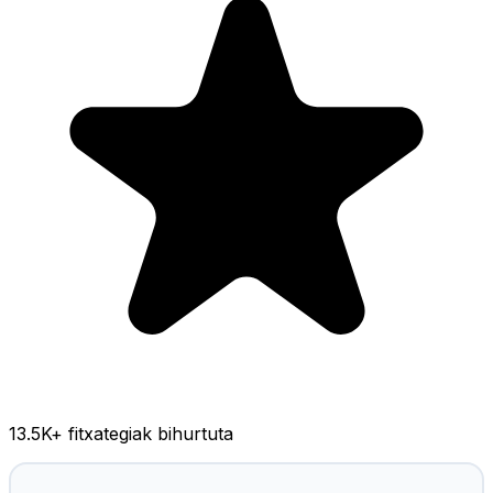
13.5K
+ fitxategiak bihurtuta