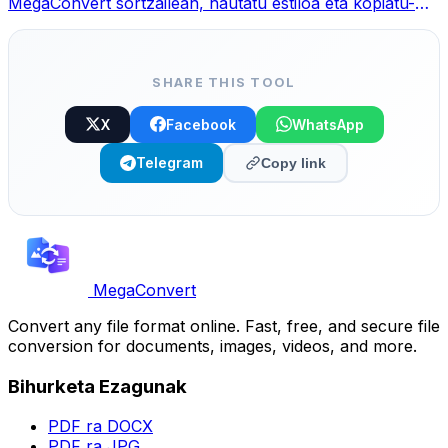
MegaConvert sortzailean, hautatu estiloa eta kopiatu-
itsatsi.
SHARE THIS TOOL
X
Facebook
WhatsApp
Telegram
Copy link
MegaConvert
Convert any file format online. Fast, free, and secure file
conversion for documents, images, videos, and more.
Bihurketa Ezagunak
PDF ra DOCX
PDF ra JPG