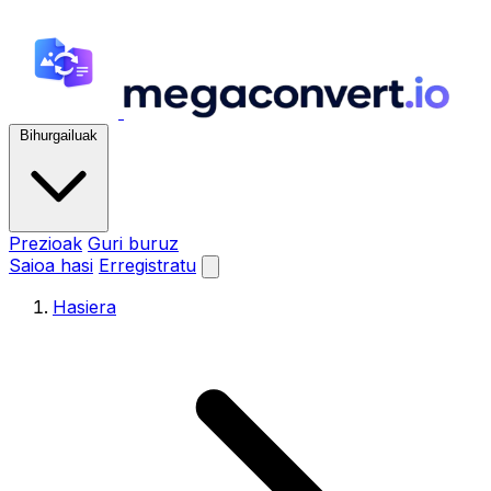
Bihurgailuak
Prezioak
Guri buruz
Saioa hasi
Erregistratu
Hasiera