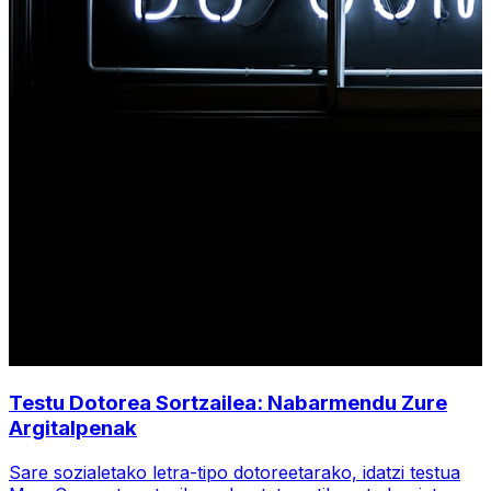
Testu Dotorea Sortzailea: Nabarmendu Zure
Argitalpenak
Sare sozialetako letra-tipo dotoreetarako, idatzi testua