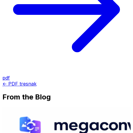
pdf
← PDF tresnak
From the Blog