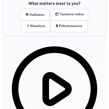
What matters most to you?
📦 Tamaina txikia
🎯 Kalitatea
⚡ Abiadura
🔒 Pribatutasuna