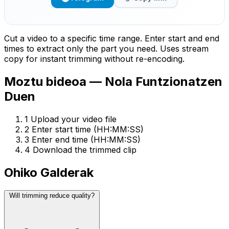
Cut a video to a specific time range. Enter start and end
times to extract only the part you need. Uses stream
copy for instant trimming without re-encoding.
Moztu bideoa — Nola Funtzionatzen
Duen
1
Upload your video file
2
Enter start time (HH:MM:SS)
3
Enter end time (HH:MM:SS)
4
Download the trimmed clip
Ohiko Galderak
Will trimming reduce quality?