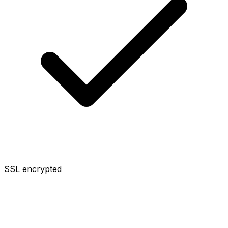
SSL encrypted