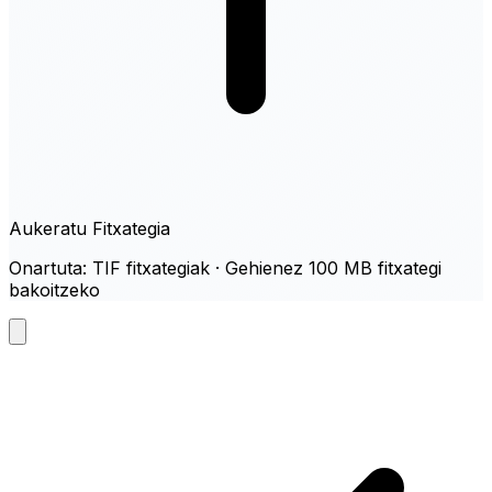
Aukeratu Fitxategia
Onartuta: TIF fitxategiak · Gehienez 100 MB fitxategi
bakoitzeko