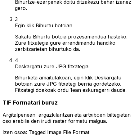
Bihurtze-ezarpenak doitu ditzakezu behar izanez
gero.
3
Egin klik Bihurtu botoian
Sakatu Bihurtu botoia prozesamendua hasteko.
Zure fitxategia gure errendimendu handiko
zerbitzarietan bihurtuko da.
4
Deskargatu zure JPG fitxategia
Bihurketa amaitutakoan, egin klik Deskargatu
botoian zure JPG fitxategi berria gordetzeko.
Fitxategi doakoak ordu 1ean eskuragarri daude.
TIF Formatari buruz
Argitalpenean, argazkilaritzan eta artxiboen biltegietan
oso erabilia den irudi raster formatu malgua.
Izen osoa: Tagged Image File Format