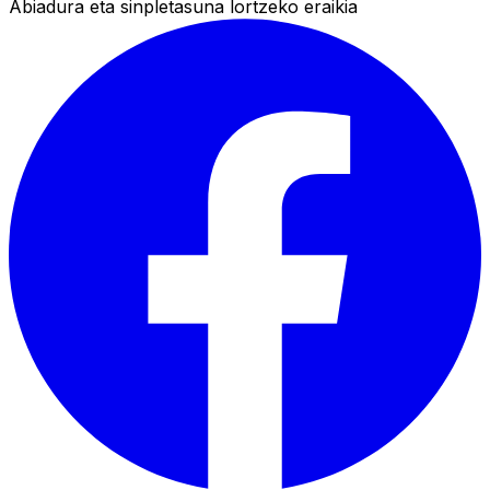
Abiadura eta sinpletasuna lortzeko eraikia