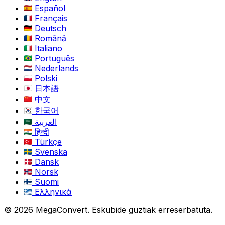
Español
Français
Deutsch
Română
Italiano
Português
Nederlands
Polski
日本語
中文
한국어
العربية
हिन्दी
Türkçe
Svenska
Dansk
Norsk
Suomi
Ελληνικά
© 2026 MegaConvert. Eskubide guztiak erreserbatuta.