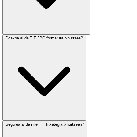
Doakoa al da TIF JPG formatura bihurtzea?
Segurua al da nire TIF fitxategia bihurtzean?