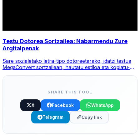
Testu Dotorea Sortzailea: Nabarmendu Zure
Argitalpenak
Sare sozialetako letra-tipo dotoreetarako, idatzi testua
MegaConvert sortzailean, hautatu estiloa eta kopiatu-
itsatsi.
SHARE THIS TOOL
X
Facebook
WhatsApp
Telegram
Copy link