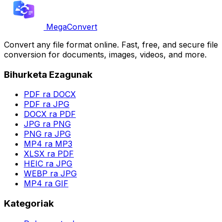
MegaConvert
Convert any file format online. Fast, free, and secure file
conversion for documents, images, videos, and more.
Bihurketa Ezagunak
PDF ra DOCX
PDF ra JPG
DOCX ra PDF
JPG ra PNG
PNG ra JPG
MP4 ra MP3
XLSX ra PDF
HEIC ra JPG
WEBP ra JPG
MP4 ra GIF
Kategoriak