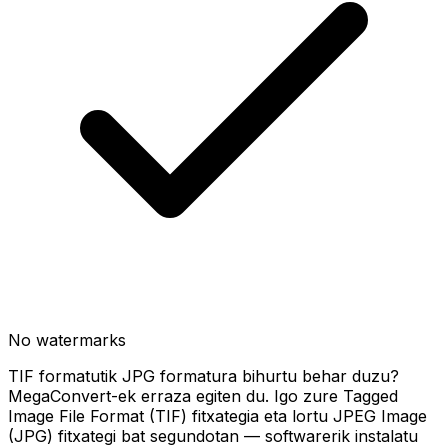
No watermarks
TIF formatutik JPG formatura bihurtu behar duzu?
MegaConvert-ek erraza egiten du. Igo zure Tagged
Image File Format (TIF) fitxategia eta lortu JPEG Image
(JPG) fitxategi bat segundotan — softwarerik instalatu