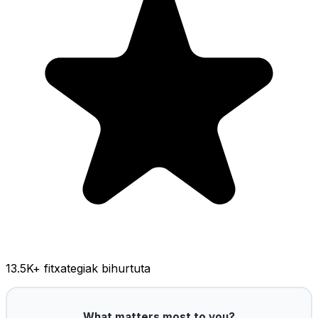
13.5K
+ fitxategiak bihurtuta
What matters most to you?