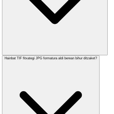
Hainbat TIF fitxategi JPG formatura aldi berean bihur ditzaket?