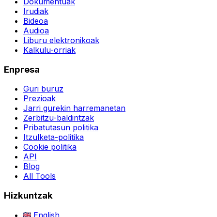
Dokumentuak
Irudiak
Bideoa
Audioa
Liburu elektronikoak
Kalkulu-orriak
Enpresa
Guri buruz
Prezioak
Jarri gurekin harremanetan
Zerbitzu-baldintzak
Pribatutasun politika
Itzulketa-politika
Cookie politika
API
Blog
All Tools
Hizkuntzak
English