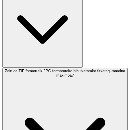
Zein da TIF formatutik JPG formaturako bihurketarako fitxategi-tamaina
maximoa?