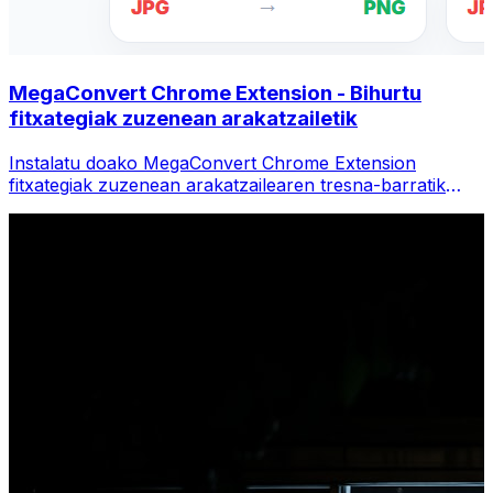
MegaConvert Chrome Extension - Bihurtu
fitxategiak zuzenean arakatzailetik
Instalatu doako MegaConvert Chrome Extension
fitxategiak zuzenean arakatzailearen tresna-barratik
bihurtzeko. Egin klik eskuineko botoiaz edozein fitxategi
bihurtzeko, sartu tresna guztiak berehala Chrome-tik.