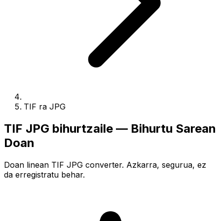
TIF ra JPG
TIF JPG bihurtzaile — Bihurtu Sarean
Doan
Doan linean TIF JPG converter. Azkarra, segurua, ez
da erregistratu behar.