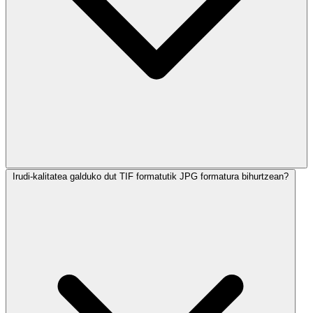
Irudi-kalitatea galduko dut TIF formatutik JPG formatura bihurtzean?