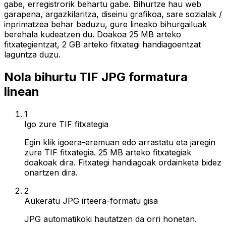
gabe, erregistrorik behartu gabe. Bihurtze hau web
garapena, argazkilaritza, diseinu grafikoa, sare sozialak /
inprimatzea behar baduzu, gure lineako bihurgailuak
berehala kudeatzen du. Doakoa 25 MB arteko
fitxategientzat, 2 GB arteko fitxategi handiagoentzat
laguntza duzu.
Nola bihurtu TIF JPG formatura
linean
1
Igo zure TIF fitxategia
Egin klik igoera-eremuan edo arrastatu eta jaregin
zure TIF fitxategia. 25 MB arteko fitxategiak
doakoak dira. Fitxategi handiagoak ordainketa bidez
onartzen dira.
2
Aukeratu JPG irteera-formatu gisa
JPG automatikoki hautatzen da orri honetan.