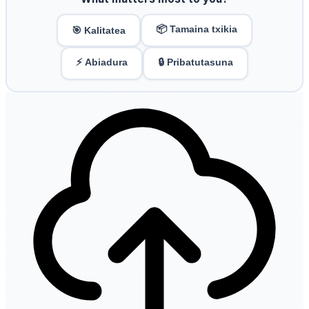
📦 Tamaina txikia
🎯 Kalitatea
⚡ Abiadura
🔒 Pribatutasuna