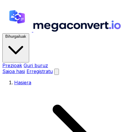
Bihurgailuak
Prezioak
Guri buruz
Saioa hasi
Erregistratu
Hasiera