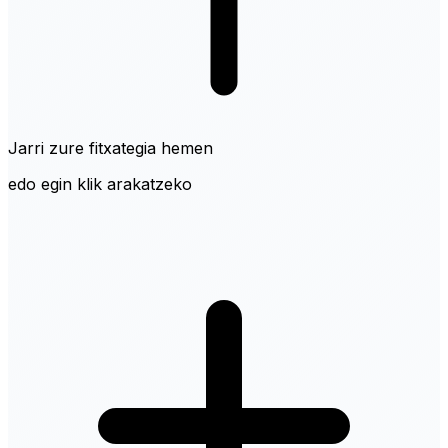
Jarri zure fitxategia hemen
edo egin klik arakatzeko