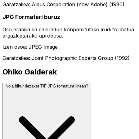
Garatzailea: Aldus Corporation (now Adobe) (1986)
JPG Formatari buruz
Oso erabilia da galeradun konprimitutako irudi formatua
argazkietarako aproposa.
Izen osoa: JPEG Image
Garatzailea: Joint Photographic Experts Group (1992)
Ohiko Galderak
Nola bihur dezaket TIF JPG formatura linean?