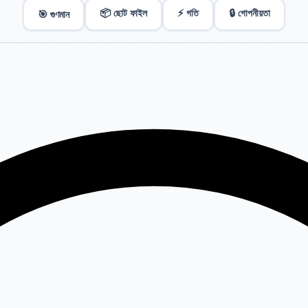
📦 ছোট ফাইল
⚡ গতি
🔒 গোপনীয়তা
🎯 গুণমান