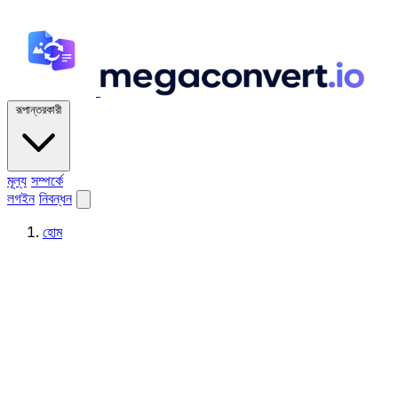
রূপান্তরকারী
মূল্য
সম্পর্কে
লগইন
নিবন্ধন
হোম