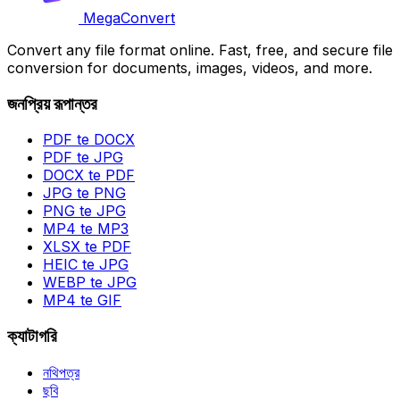
MegaConvert
Convert any file format online. Fast, free, and secure file
conversion for documents, images, videos, and more.
জনপ্রিয় রূপান্তর
PDF te DOCX
PDF te JPG
DOCX te PDF
JPG te PNG
PNG te JPG
MP4 te MP3
XLSX te PDF
HEIC te JPG
WEBP te JPG
MP4 te GIF
ক্যাটাগরি
নথিপত্র
ছবি