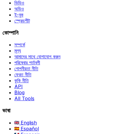
ভিডিও
অডিও
ই-বুক
স্প্রেডশীট
কোম্পানি
সম্পর্কে
মূল্য
আমাদের সাথে যোগাযোগ করুন
পরিষেবার শর্তাবলী
গোপনীয়তা নীতি
ফেরত নীতি
কুকি নীতি
API
Blog
All Tools
ভাষা
English
Español