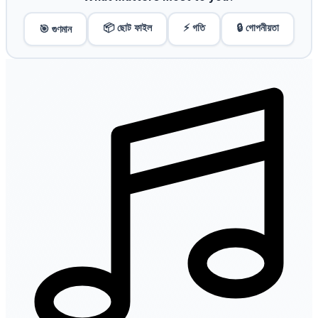
📦 ছোট ফাইল
⚡ গতি
🔒 গোপনীয়তা
🎯 গুণমান