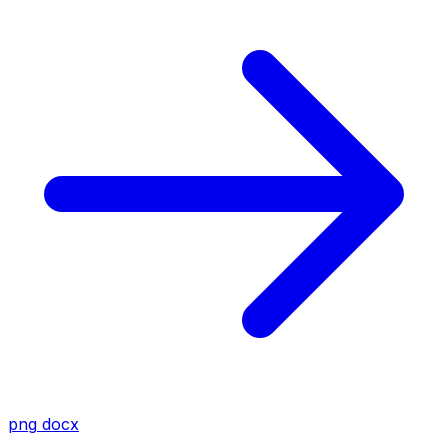
png
docx