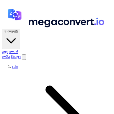
রূপান্তরকারী
মূল্য
সম্পর্কে
লগইন
নিবন্ধন
হোম