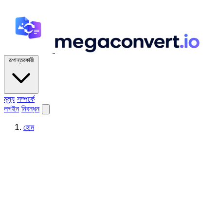
রূপান্তরকারী
মূল্য
সম্পর্কে
লগইন
নিবন্ধন
হোম