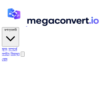
রূপান্তরকারী
মূল্য
সম্পর্কে
লগইন
নিবন্ধন
হোম